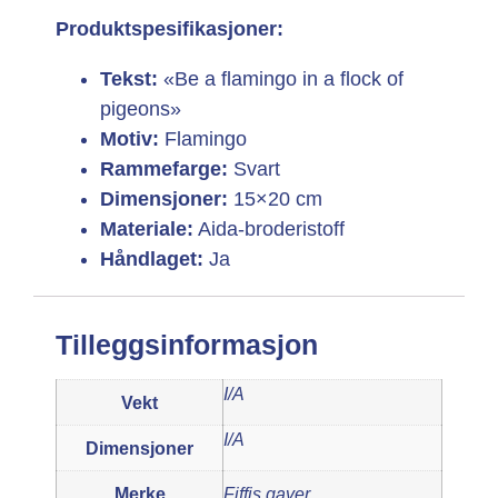
Produktspesifikasjoner:
Tekst:
«Be a flamingo in a flock of
pigeons»
Motiv:
Flamingo
Rammefarge:
Svart
Dimensjoner:
15×20 cm
Materiale:
Aida-broderistoff
Håndlaget:
Ja
Tilleggsinformasjon
I/A
Vekt
I/A
Dimensjoner
Merke
Fiffis gaver