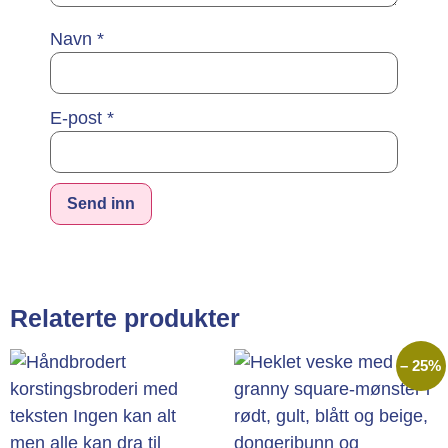
Navn
*
E-post
*
Alternative:
Relaterte produkter
– 25%