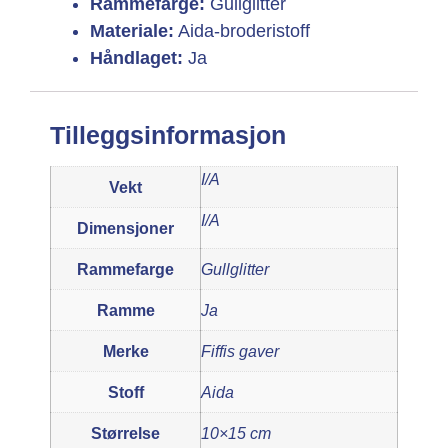
Rammefarge:
Gullglitter
Materiale:
Aida-broderistoff
Håndlaget:
Ja
Tilleggsinformasjon
I/A
Vekt
I/A
Dimensjoner
Rammefarge
Gullglitter
Ramme
Ja
Merke
Fiffis gaver
Stoff
Aida
Størrelse
10×15 cm