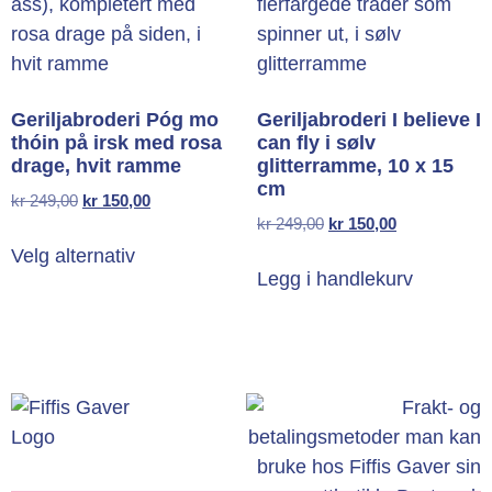
Geriljabroderi Póg mo
Geriljabroderi I believe I
thóin på irsk med rosa
can fly i sølv
drage, hvit ramme
glitterramme, 10 x 15
cm
kr
249,00
kr
150,00
kr
249,00
kr
150,00
Velg alternativ
Legg i handlekurv