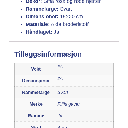
Dekor:
Små rosa og røde hjerter
Rammefarge:
Svart
Dimensjoner:
15×20 cm
Materiale:
Aida-broderistoff
Håndlaget:
Ja
Tilleggsinformasjon
I/A
Vekt
I/A
Dimensjoner
Rammefarge
Svart
Merke
Fiffis gaver
Ramme
Ja
Stoff
Aida