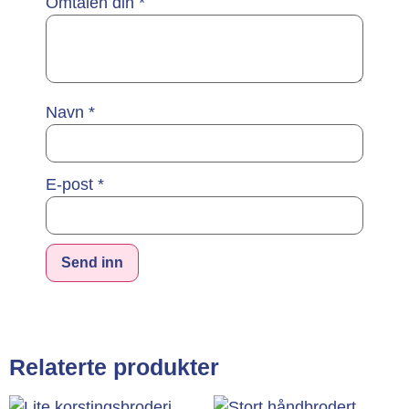
Omtalen din
*
Navn
*
E-post
*
Alternative:
Relaterte produkter