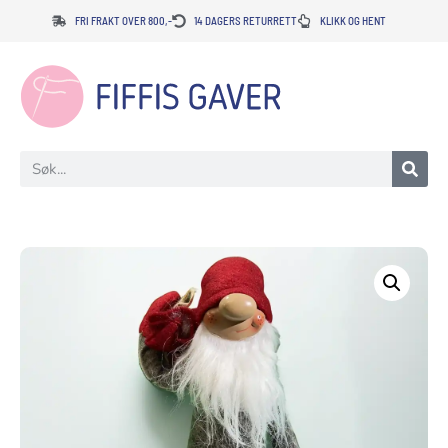
FRI FRAKT OVER 800,-
14 DAGERS RETURRETT
KLIKK OG HENT