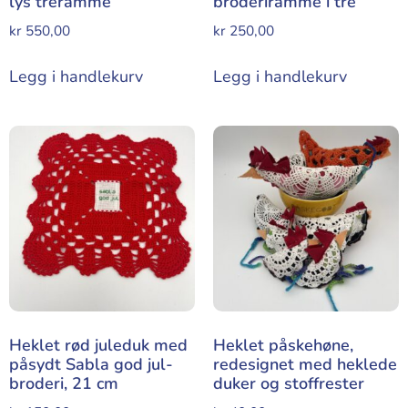
lys treramme
broderiramme i tre
kr
550,00
kr
250,00
Legg i handlekurv
Legg i handlekurv
Heklet rød juleduk med
Heklet påskehøne,
påsydt Sabla god jul-
redesignet med heklede
broderi, 21 cm
duker og stoffrester