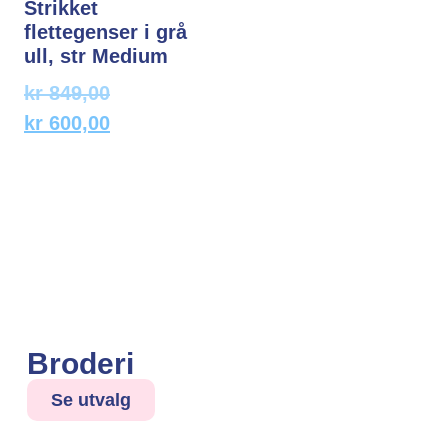
Strikket
flettegenser i grå
ull, str Medium
kr
849,00
kr
600,00
Broderi
Se utvalg