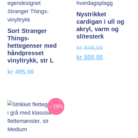
Nystrikket
cardigan i ull og
akryl, varm og
Sort Stranger
slitesterk
Things-
hettegenser med
kr
849,00
håndpresset
kr
500,00
vinyltrykk, str L
kr
495,00
– 29%