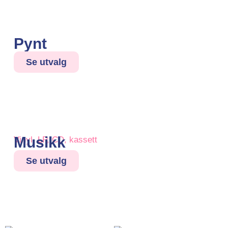
Pynt
Se utvalg
Musikk
Vinyl, LP, CD, kassett
Se utvalg