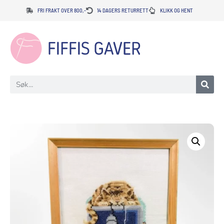
FRI FRAKT OVER 800,-
14 DAGERS RETURRETT
KLIKK OG HENT