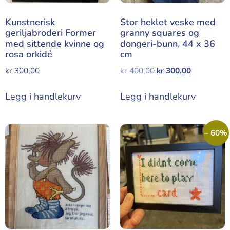
Kunstnerisk
Stor heklet veske med
geriljabroderi Former
granny squares og
med sittende kvinne og
dongeri-bunn, 44 x 36
rosa orkidé
cm
kr
300,00
kr
400,00
kr
300,00
Legg i handlekurv
Legg i handlekurv
– 60%