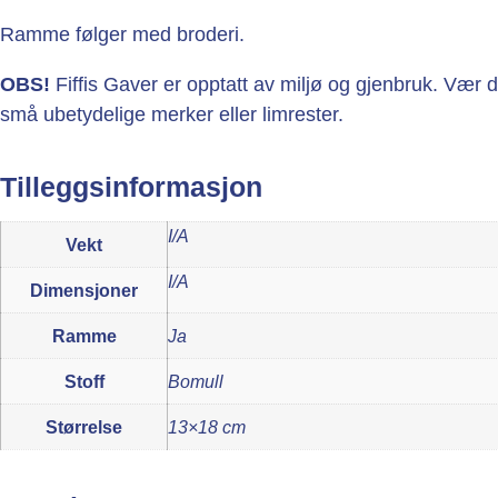
Ramme følger med broderi.
OBS!
Fiffis Gaver er opptatt av miljø og gjenbruk. Vær
små ubetydelige merker eller limrester.
Tilleggsinformasjon
I/A
Vekt
I/A
Dimensjoner
Ramme
Ja
Stoff
Bomull
Størrelse
13×18 cm