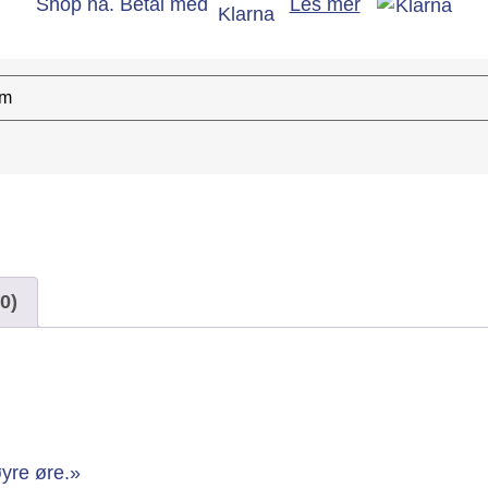
Shop nå. Betal med
Les mer
0)
øyre øre.»