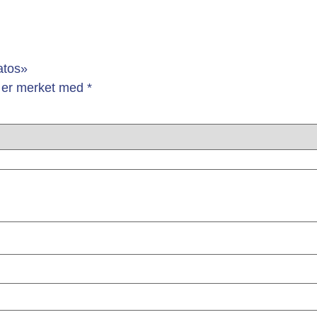
atos»
lt er merket med
*