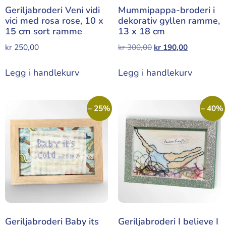
Geriljabroderi Veni vidi
Mummipappa-broderi i
vici med rosa rose, 10 x
dekorativ gyllen ramme,
15 cm sort ramme
13 x 18 cm
kr
250,00
kr
300,00
kr
190,00
Legg i handlekurv
Legg i handlekurv
– 25%
– 40%
Geriljabroderi Baby its
Geriljabroderi I believe I