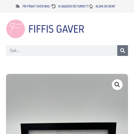
FRI FRAKT OVER 800,-
14 DAGERS RETURRETT
KLIKK OG HENT