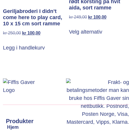
rødt korsting på hvit
aida, sort ramme
Geriljabroderi I didn’t
come here to play card,
kr
249,00
kr
100,00
10 x 15 cm sort ramme
Velg alternativ
kr
250,00
kr
100,00
Legg i handlekurv
Produkter
Hjem