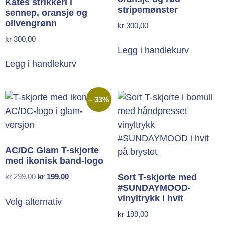
Kates strikkeri i
stripemønster
sennep, oransje og
olivengrønn
kr
300,00
kr
300,00
Legg i handlekurv
Legg i handlekurv
– 33%
AC/DC Glam T-skjorte
med ikonisk band-logo
kr
299,00
kr
199,00
Sort T-skjorte med
#SUNDAYMOOD-
vinyltrykk i hvit
Velg alternativ
kr
199,00