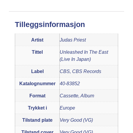
Tilleggsinformasjon
Artist
Judas Priest
Tittel
Unleashed In The East
(Live In Japan)
Label
CBS, CBS Records
Katalognummer
40-83852
Format
Cassette, Album
Trykket i
Europe
Tilstand plate
Very Good (VG)
Tilstand cover
Very Good (VG)