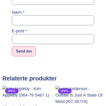
Navn
*
E-post
*
Alternative:
Relaterte produkter
VINYL
VINYL