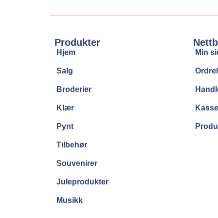
Produkter
Nettb
Hjem
Min s
Salg
Ordreh
Broderier
Handl
Klær
Kass
Pynt
Produ
Tilbehør
Souvenirer
Juleprodukter
Musikk