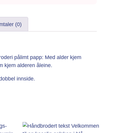
taler (0)
roderi pålimt papp: Med alder kjem
 kjem alderen åleine.
dobbel innside.