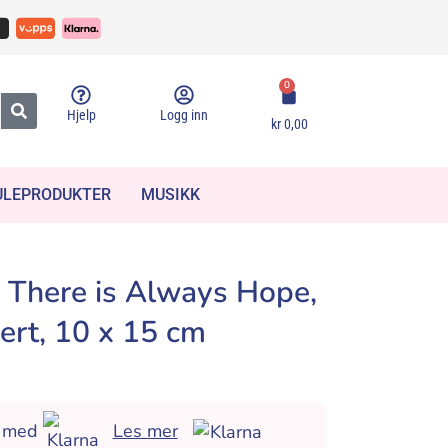
0
Hjelp
Logg inn
kr
0,00
ULEPRODUKTER
MUSIKK
i There is Always Hope,
ert, 10 x 15 cm
l med
Les mer