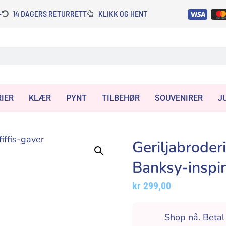
-
14 DAGERS RETURRETT
KLIKK OG HENT
IER
KLÆR
PYNT
TILBEHØR
SOUVENIRER
J
Geriljabroder
Banksy-inspir
kr
299,00
Shop nå. Beta