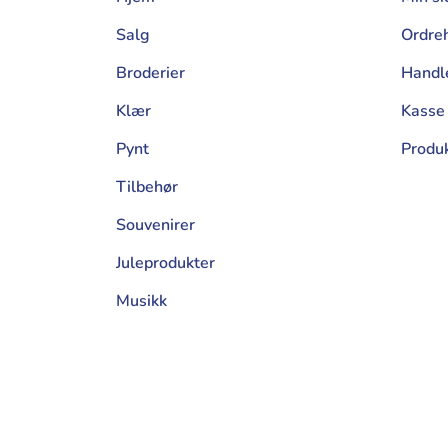
Salg
Ordreh
Broderier
Handl
Klær
Kasse
Pynt
Produ
Tilbehør
Souvenirer
Juleprodukter
Musikk