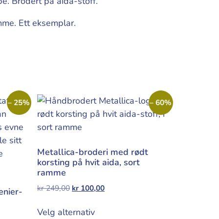
e. Brodert på aida-stoff.
mme. Ett eksemplar.
– 25%
– 60%
Metallica-broderi med rødt
korsting på hvit aida, sort
ramme
kr
249,00
kr
100,00
enier-
Velg alternativ