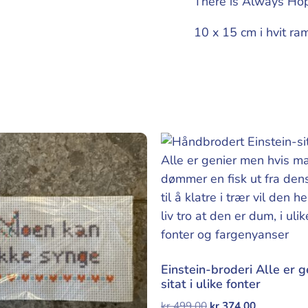
There is Always Hop
10 x 15 cm i hvit ra
Einstein-broderi Alle er g
sitat i ulike fonter
kr
499,00
kr
374,00