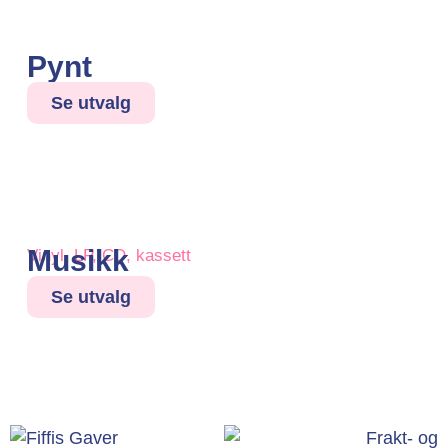
Pynt
Se utvalg
Musikk
Vinyl, LP, CD, kassett
Se utvalg