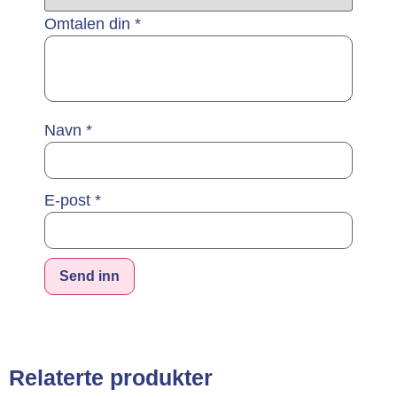
Omtalen din
*
Navn
*
E-post
*
Alternative:
Relaterte produkter