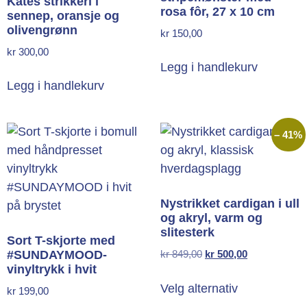
Kates strikkeri i
rosa fôr, 27 x 10 cm
sennep, oransje og
olivengrønn
kr
150,00
kr
300,00
Legg i handlekurv
Legg i handlekurv
– 41%
Nystrikket cardigan i ull
og akryl, varm og
slitesterk
Sort T-skjorte med
#SUNDAYMOOD-
kr
849,00
kr
500,00
vinyltrykk i hvit
Velg alternativ
kr
199,00