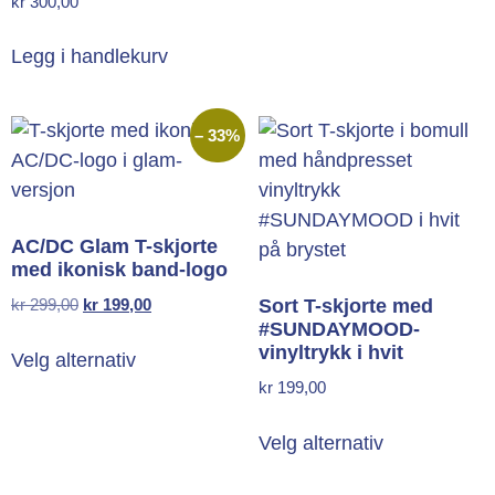
kr
300,00
Legg i handlekurv
– 33%
AC/DC Glam T-skjorte
med ikonisk band-logo
kr
299,00
kr
199,00
Sort T-skjorte med
#SUNDAYMOOD-
vinyltrykk i hvit
Velg alternativ
kr
199,00
Velg alternativ