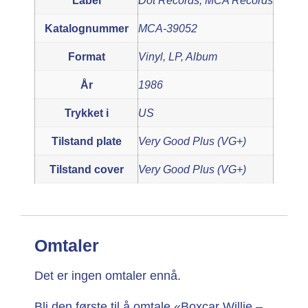
Label
Dot Records, MCA Records
Katalognummer
MCA-39052
Format
Vinyl, LP, Album
År
1986
Trykket i
US
Tilstand plate
Very Good Plus (VG+)
Tilstand cover
Very Good Plus (VG+)
Omtaler
Det er ingen omtaler ennå.
Bli den første til å omtale «Boxcar Willie –