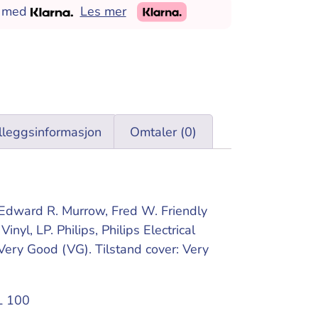
l med
Les mer
ternative:
lleggsinformasjon
Omtaler (0)
 Edward R. Murrow, Fred W. Friendly
inyl, LP. Philips, Philips Electrical
: Very Good (VG). Tilstand cover: Very
L 100