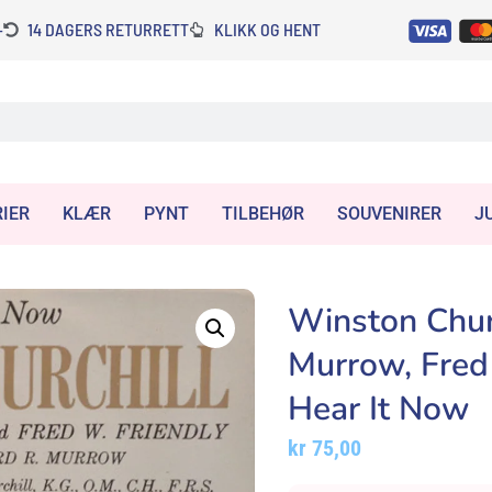
-
14 DAGERS RETURRETT
KLIKK OG HENT
IER
KLÆR
PYNT
TILBEHØR
SOUVENIRER
J
Winston Chur
Murrow, Fred 
Hear It Now
kr
75,00