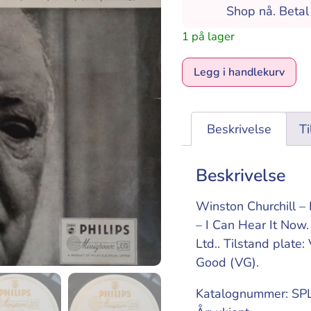
Shop nå. Beta
1 på lager
Al
Legg i handlekurv
Beskrivelse
Ti
Beskrivelse
Winston Churchill –
– I Can Hear It Now. V
Ltd.. Tilstand plate
Good (VG).
Katalognummer: SP