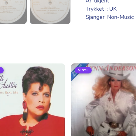
År: ukjent
Trykket i: UK
Sjanger: Non-Music
L
VINYL