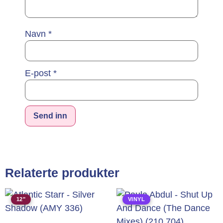
Navn
*
E-post
*
Alternative:
Relaterte produkter
12"
VINYL