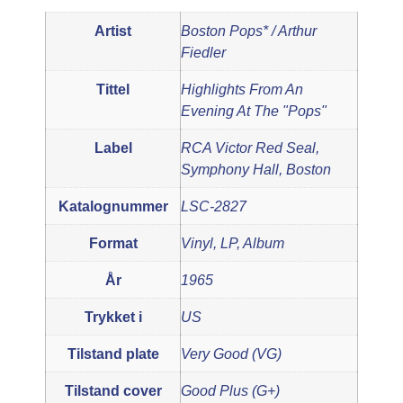
Artist
Boston Pops* / Arthur
Fiedler
Tittel
Highlights From An
Evening At The "Pops"
Label
RCA Victor Red Seal,
Symphony Hall, Boston
Katalognummer
LSC-2827
Format
Vinyl, LP, Album
År
1965
Trykket i
US
Tilstand plate
Very Good (VG)
Tilstand cover
Good Plus (G+)