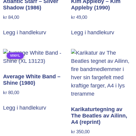
Atlantic Starr – Silver
Kim Appleby – Kim
Shadow (1986)
Appleby (1990)
kr
84,00
kr
49,00
Legg i handlekurv
Legg i handlekurv
VINYL
Average White Band –
Shine (1980)
kr
80,00
Legg i handlekurv
Karikaturtegning av
The Beatles av Ailinn,
A4 (reprint)
kr
350,00