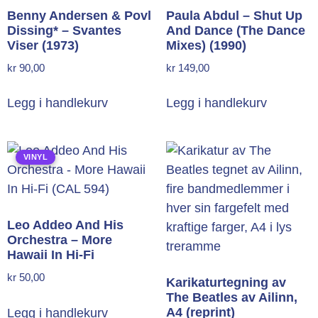
Benny Andersen & Povl
Paula Abdul – Shut Up
Dissing* – Svantes
And Dance (The Dance
Viser (1973)
Mixes) (1990)
kr
90,00
kr
149,00
Legg i handlekurv
Legg i handlekurv
VINYL
Leo Addeo And His
Orchestra – More
Hawaii In Hi-Fi
kr
50,00
Karikaturtegning av
The Beatles av Ailinn,
A4 (reprint)
Legg i handlekurv