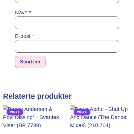
Navn
*
E-post
*
Alternative:
Relaterte produkter
VINYL
VINYL