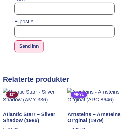
E-post
*
Alternative:
Relaterte produkter
12"
VINYL
Atlantic Starr – Silver
Arnsteins – Arnsteins
Shadow (1986)
Or’ginal (1979)