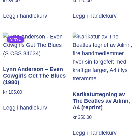
kr
84,00
kr
120,00
Legg i handlekurv
Legg i handlekurv
VINYL
Lynn Anderson – Even
Cowgirls Get The Blues
(1980)
kr
105,00
Karikaturtegning av
The Beatles av Ailinn,
A4 (reprint)
Legg i handlekurv
kr
350,00
Legg i handlekurv