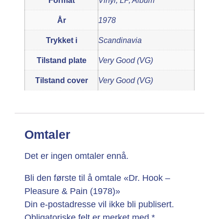
Format
Vinyl, LP, Album
År
1978
Trykket i
Scandinavia
Tilstand plate
Very Good (VG)
Tilstand cover
Very Good (VG)
Omtaler
Det er ingen omtaler ennå.
Bli den første til å omtale «Dr. Hook –
Pleasure & Pain (1978)»
Din e-postadresse vil ikke bli publisert.
Obligatoriske felt er merket med
*