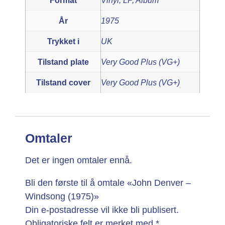
Format
Vinyl, LP, Album
År
1975
Trykket i
UK
Tilstand plate
Very Good Plus (VG+)
Tilstand cover
Very Good Plus (VG+)
Omtaler
Det er ingen omtaler ennå.
Bli den første til å omtale «John Denver –
Windsong (1975)»
Din e-postadresse vil ikke bli publisert.
Obligatoriske felt er merket med
*