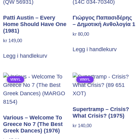
Patti Austin – Every
Γιώργος Παπασιδέρης
Home Should Have One
– Δημοτική Ανθολογία 1
(1981)
kr
80,00
kr
149,00
Legg i handlekurv
Legg i handlekurv
VINYL
VINYL
Supertramp – Crisis?
What Crisis? (1975)
Various – Welcome To
Greece No 7 (The Best
kr
140,00
Greek Dances) (1976)