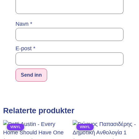
Navn
*
E-post
*
Alternative:
Relaterte produkter
VINYL
VINYL