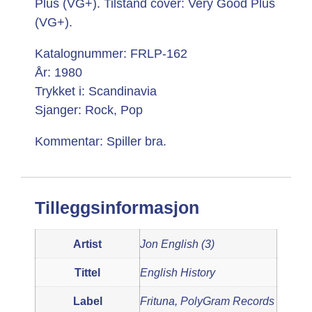
Plus (VG+). Tilstand cover: Very Good Plus
(VG+).
Katalognummer: FRLP-162
År: 1980
Trykket i: Scandinavia
Sjanger: Rock, Pop
Kommentar: Spiller bra.
Tilleggsinformasjon
Artist
Jon English (3)
Tittel
English History
Label
Frituna, PolyGram Records