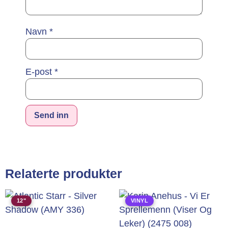
Navn
*
E-post
*
Alternative:
Relaterte produkter
12"
VINYL