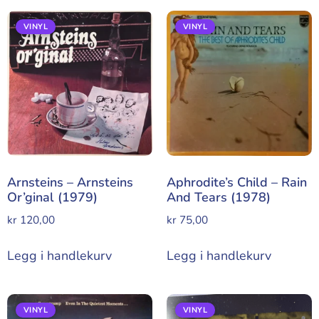
VINYL
VINYL
Arnsteins – Arnsteins
Aphrodite’s Child – Rain
Or’ginal (1979)
And Tears (1978)
kr
120,00
kr
75,00
Legg i handlekurv
Legg i handlekurv
VINYL
VINYL