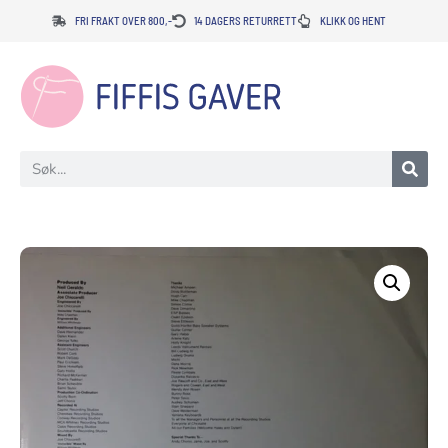
FRI FRAKT OVER 800,-
14 DAGERS RETURRETT
KLIKK OG HENT