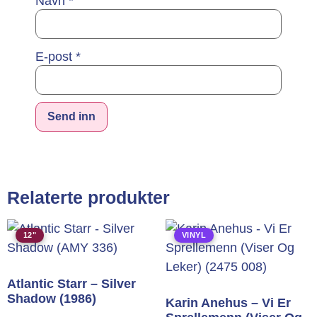
Navn
*
E-post
*
Alternative:
Relaterte produkter
12"
VINYL
Atlantic Starr – Silver
Shadow (1986)
Karin Anehus – Vi Er