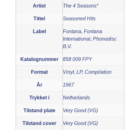
Artist
The 4 Seasons*
Tittel
Seasoned Hits
Label
Fontana, Fontana
International, Phonodisc
B.V.
Katalognummer
858 009 FPY
Format
Vinyl, LP, Compilation
År
1967
Trykket i
Netherlands
Tilstand plate
Very Good (VG)
Tilstand cover
Very Good (VG)