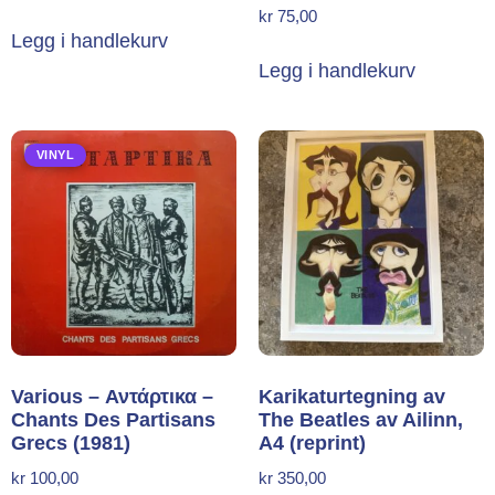
kr
75,00
Legg i handlekurv
Legg i handlekurv
VINYL
Various – Αντάρτικα –
Karikaturtegning av
Chants Des Partisans
The Beatles av Ailinn,
Grecs (1981)
A4 (reprint)
kr
100,00
kr
350,00