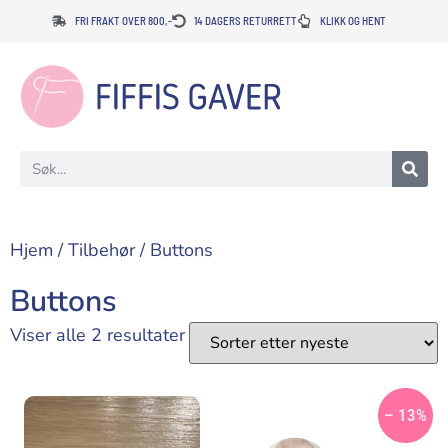
FRI FRAKT OVER 800,-
14 DAGERS RETURRETT
KLIKK OG HENT
Hjem
/
Tilbehør
/ Buttons
Buttons
Viser alle 2 resultater
– 13%