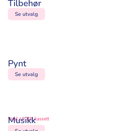
Tilbehør
Se utvalg
Pynt
Se utvalg
Musikk
Vinyl, LP, CD, kassett