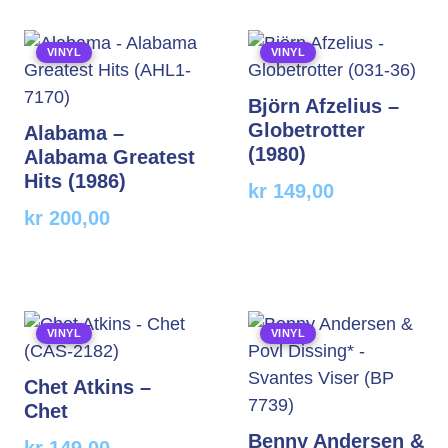
VINYL
VINYL
Björn Afzelius –
Globetrotter
Alabama –
(1980)
Alabama Greatest
Hits (1986)
kr
149,00
kr
200,00
VINYL
VINYL
Chet Atkins –
Chet
Benny Andersen &