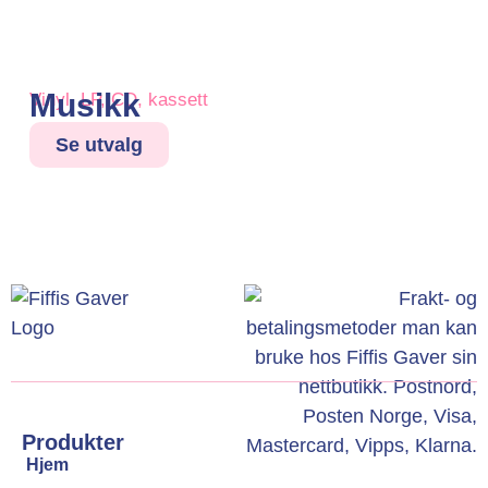
Musikk
Vinyl, LP, CD, kassett
Se utvalg
Produkter
Hjem