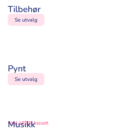
Tilbehør
Se utvalg
Pynt
Se utvalg
Musikk
Vinyl, LP, CD, kassett