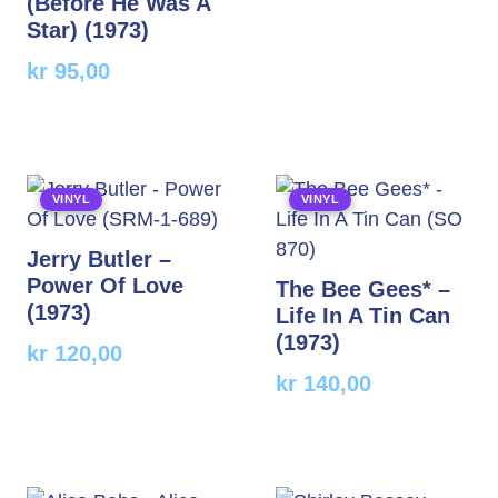
(Before He Was A
Star) (1973)
kr
95,00
VINYL
VINYL
Jerry Butler –
Power Of Love
The Bee Gees* –
(1973)
Life In A Tin Can
(1973)
kr
120,00
kr
140,00