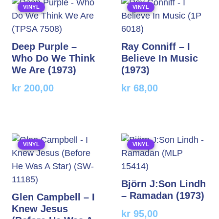
VINYL
VINYL
Deep Purple –
Ray Conniff – I
Who Do We Think
Believe In Music
We Are (1973)
(1973)
kr
200,00
kr
68,00
VINYL
VINYL
Björn J:Son Lindh
– Ramadan (1973)
Glen Campbell – I
Knew Jesus
kr
95,00