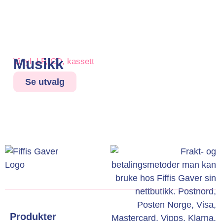
Musikk
Vinyl, LP, CD, kassett
Se utvalg
Produkter