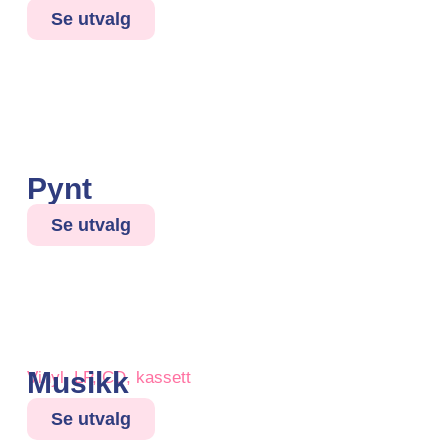
Se utvalg
Pynt
Se utvalg
Musikk
Vinyl, LP, CD, kassett
Se utvalg