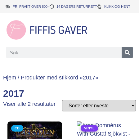
FRI FRAKT OVER 800,-
14 DAGERS RETURRETT
KLIKK OG HENT
Hjem
/ Produkter med stikkord «2017»
2017
Viser alle 2 resultater
CD
VINYL