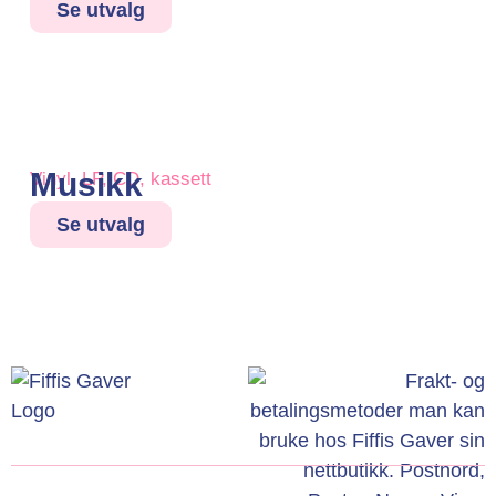
Se utvalg
Musikk
Vinyl, LP, CD, kassett
Se utvalg