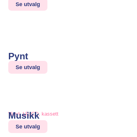
Se utvalg
Pynt
Se utvalg
Musikk
Vinyl, LP, CD, kassett
Se utvalg