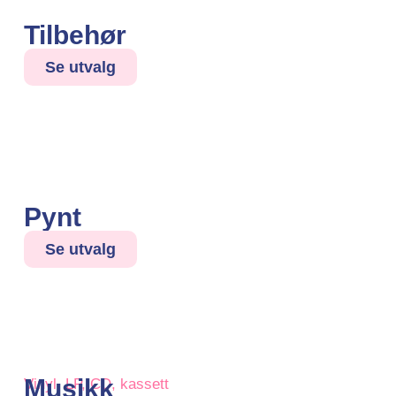
Tilbehør
Se utvalg
Pynt
Se utvalg
Musikk
Vinyl, LP, CD, kassett