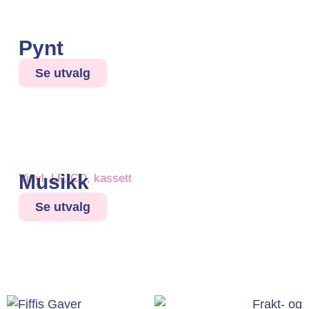
Pynt
Se utvalg
Musikk
Vinyl, LP, CD, kassett
Se utvalg