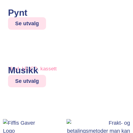
Pynt
Se utvalg
Musikk
Vinyl, LP, CD, kassett
Se utvalg